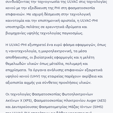
συνδυάζοντας την τεχνογνωσία της ULVAC στις τεχνολογίες
κενού με την εξειδίκευση της PHI στη φασματοσκοπία
επιφανειών. Με ισχυρή δέσμευση στην τεχνολογική
καινοτομία και την επιστημονική αριστεία, η ULVAC-PHI
υποστηρίζει πελάτες σε ερευνητικά ιδρύματα και
βιομηχανίες υψηλής τεχνολογίας παγκοσμίως.
Η ULVAC-PHI εξυπηρετεί ένα ευρύ φάσμα εφαρμογών, όπως
η νανοτεχνολογία, η μικροηλεκτρονική, τα μέσα
αποθήκευσης, οι βιοϊατρικές εφαρμογές και η μελέτη
θεμελιωδών υλικών όπως μέταλλα, πολυμερή και
επιχρίσματα. Τα όργανα ανάλυσης επιφανειών εξαιρετικά
υψηλού κενού (UHV) της εταιρείας παρέχουν ακρίβεια και
αξιοπιστία αιχμής για σύνθετες προκλήσεις υλικών.
Οι τεχνολογίες Φασματοσκοπίας Φωτοηλεκτρονίων
Ακτίνων Χ (XPS), Φασματοσκοπίας Ηλεκτρονίου Auger (AES)
και Δευτερεύουσας Φασματομετρίας Μάζας Ιόντων (SIMS)