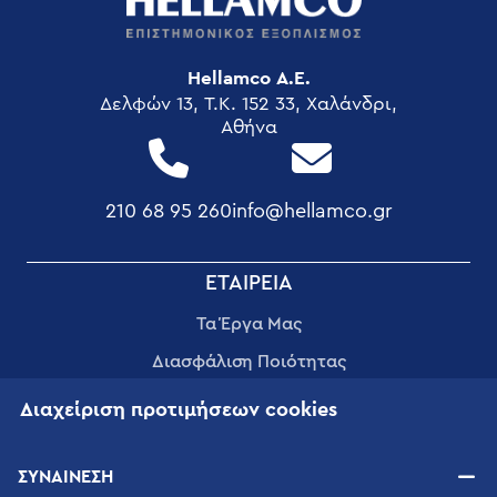
Hellamco Α.Ε.
Δελφών 13, T.K. 152 33, Χαλάνδρι,
Αθήνα
210 68 95 260
info@hellamco.gr
FOOTER
ΕΤΑΙΡΕΊΑ
MENU
Τα Έργα Μας
Διασφάλιση Ποιότητας
Εταιρική Κοινωνική Ευθύνη
Διαχείριση προτιμήσεων cookies
Οι Άνθρωποι μας
ΣΥΝΑΙΝΕΣΗ
Εφαρμογές Επιστημονικού Εξοπλισμού