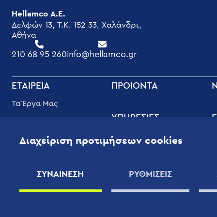
Hellamco Α.Ε.
Δελφών 13, T.K. 152 33, Χαλάνδρι,
Αθήνα
210 68 95 260
info@hellamco.gr
FOOTER
ΕΤΑΙΡΕΊΑ
ΠΡΟΙΟΝΤΑ
MENU
Τα Έργα Μας
ΥΠΗΡΕΣΊΕΣ
Ε
Διασφάλιση Ποιότητας
Υπηρεσίες Υποστήριξης
Φ
Εταιρική Κοινωνική
Διαχείριση προτιμήσεων cookies
Υψηλής Ποιότητας
Ευθύνη
Τ
Οφέλη
Οι Άνθρωποι μας
Β
ΣΥΝΑΙΝΕΣΗ
ΡΥΘΜΙΣΕΙΣ
Συμβόλαια Συντήρησης
Εφαρμογές
Χ
Επιστημονικού
Εξοπλισμού
ΠΡΟΜΗΘΕΥΤΈΣ