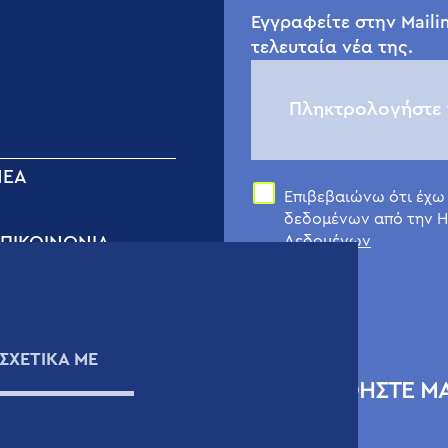
Εγγραφείτε στην Mailin
τελευταία νέα της.
ΝΈΑ
Επιβεβαιώνω ότι έχω
δεδομένων από την H
Δεδομένων
ΠΙΚΟΙΝΩΝIΑ
όρμα Επικοινωνίας
εχνική Υποστήριξη
ιογραφικά Σημειώματα
ΣΧΕΤΙΚΑ ΜΕ
άρτης
ΑΚΟΛΟΥΘΗΣΤΕ Μ