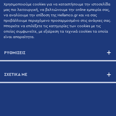
Χρησιμοποιούμε cookies για να καταστήσουμε την ιστοσελίδα
ΕΠΙΚΟΙΝΩΝIΑ
μας πιο λειτουργική, να βελτιώνουμε την online εμπειρία σας,
να αναλύουμε την επίδοση της Hellamco.gr και να σας
Φόρμα Επικοινωνίας
προβάλλουμε περιεχόμενο προσαρμοσμένο στις ανάγκες σας.
Μπορείτε να επιλέξετε τις κατηγορίες των cookies με τις
Τεχνική Υποστήριξη
οποίες συμφωνείτε, με εξαίρεση τα τεχνικά cookies τα οποία
Βιογραφικά Σημειώματα
είναι απαραίτητα.
Χάρτης
ΡΥΘΜΙΣΕΙΣ
ΣΧΕΤΙΚΑ ΜΕ
Newsletter
Εγγραφείτε στην Mailing List της Hellamco και
ενημερωθείτε για τα τελευταία νέα της.