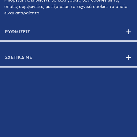
Μπορείτε να επιλέξετε τις κατηγορίες των cookies με τις
Βιογραφικά Σημειώματα
οποίες συμφωνείτε, με εξαίρεση τα τεχνικά cookies τα οποία
Χάρτης
είναι απαραίτητα.
ΡΥΘΜΙΣΕΙΣ
Newsletter
ΣΧΕΤΙΚΑ ΜΕ
Εγγραφείτε στην Mailing List της Hellamco και
ενημερωθείτε για τα τελευταία νέα της.