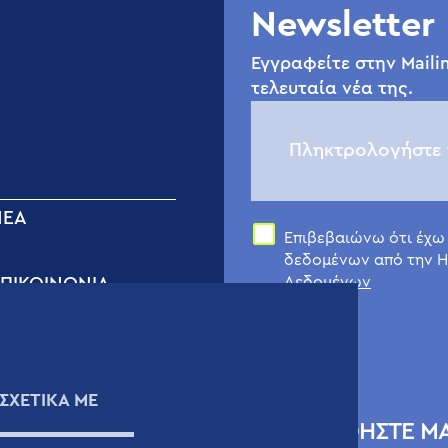
Newsletter
Εγγραφείτε στην Mailin
τελευταία νέα της.
ΝΈΑ
Επιβεβαιώνω ότι έχω
δεδομένων από την H
Δεδομένων
ΠΙΚΟΙΝΩΝIΑ
όρμα Επικοινωνίας
εχνική Υποστήριξη
ιογραφικά Σημειώματα
ΣΧΕΤΙΚΑ ΜΕ
άρτης
ΑΚΟΛΟΥΘΗΣΤΕ Μ