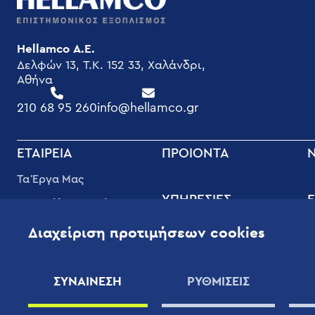
Hellamco Α.Ε.
Δελφών 13, T.K. 152 33, Χαλάνδρι,
Αθήνα
210 68 95 260
info@hellamco.gr
FOOTER
ΕΤΑΙΡΕΊΑ
ΠΡΟΙΟΝΤΑ
MENU
Τα Έργα Μας
ΥΠΗΡΕΣΊΕΣ
Ε
Διασφάλιση Ποιότητας
Υπηρεσίες Υποστήριξης
Φ
Εταιρική Κοινωνική
Διαχείριση προτιμήσεων cookies
Υψηλής Ποιότητας
Ευθύνη
Τ
Οφέλη
Οι Άνθρωποι μας
Β
ΣΥΝΑΙΝΕΣΗ
ΡΥΘΜΙΣΕΙΣ
Συμβόλαια Συντήρησης
Εφαρμογές
Χ
Επιστημονικού