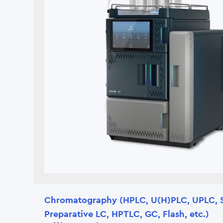
Chromatography (HPLC, U(H)PLC, UPLC, 
Preparative LC, HPTLC, GC, Flash, etc.)