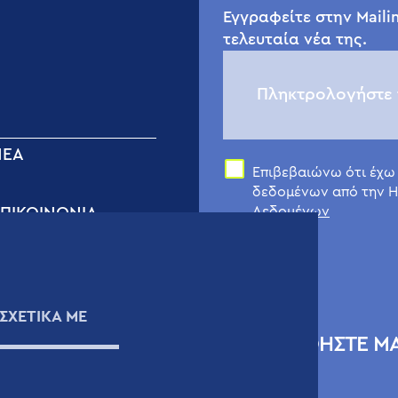
Εγγραφείτε στην Mailin
τελευταία νέα της.
ΝΈΑ
Επιβεβαιώνω ότι έχω
δεδομένων από την H
Δεδομένων
ΠΙΚΟΙΝΩΝIΑ
όρμα Επικοινωνίας
εχνική Υποστήριξη
ιογραφικά Σημειώματα
ΣΧΕΤΙΚΑ ΜΕ
άρτης
ΑΚΟΛΟΥΘΗΣΤΕ Μ