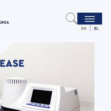
ΩΝIΑ
EN
EL