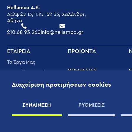
Hellamco Α.Ε.
Δελφών 13, T.K. 152 33, Χαλάνδρι,
Αθήνα
210 68 95 260
info@hellamco.gr
FOOTER
ΕΤΑΙΡΕΊΑ
ΠΡΟΙΟΝΤΑ
MENU
Τα Έργα Μας
ΥΠΗΡΕΣΊΕΣ
Ε
Διασφάλιση Ποιότητας
Υπηρεσίες Υποστήριξης
Φ
Εταιρική Κοινωνική
Διαχείριση προτιμήσεων cookies
Υψηλής Ποιότητας
Ευθύνη
Τ
Οφέλη
Οι Άνθρωποι μας
Β
ΣΥΝΑΙΝΕΣΗ
ΡΥΘΜΙΣΕΙΣ
Συμβόλαια Συντήρησης
Εφαρμογές
Χ
Επιστημονικού
Εξοπλισμού
ΠΡΟΜΗΘΕΥΤΈΣ