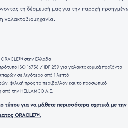
ώνοντας τη δέσμευσή μας για την παροχή προηγμένω
η γαλακτοβιομηχανία.
ς ORACLE™ στην Ελλάδα
ρότυπο ISO 16756 / IDF 259 για γαλακτοκομικά προϊόντα
ιπαρών σε λιγότερο από 1 λεπτό
ών, φιλική προς το περιβάλλον και το προσωπικό
η από την HELLAMCO A.E.
ο τύπου για να μάθετε περισσότερα σχετικά με την
ήματος ORACLE™.