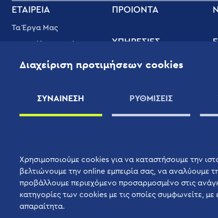
FOOTER
ΕΤΑΙΡΕΊΑ
ΠΡΟΙΟΝΤΑ
MENU
Τα Έργα Μας
ΥΠΗΡΕΣΊΕΣ
Ε
Διασφάλιση Ποιότητας
Υπηρεσίες Υποστήριξης
Φ
Εταιρική Κοινωνική
Διαχείριση προτιμήσεων cookies
Υψηλής Ποιότητας
Ευθύνη
Τ
Οφέλη
Οι Άνθρωποι μας
Β
ΣΥΝΑΙΝΕΣΗ
ΡΥΘΜΙΣΕΙΣ
Συμβόλαια Συντήρησης
Εφαρμογές
Χ
Επιστημονικού
Εξοπλισμού
ΠΡΟΜΗΘΕΥΤΈΣ
Χρησιμοποιούμε cookies για να καταστήσουμε την ιστο
βελτιώνουμε την online εμπειρία σας, να αναλύουμε τη
προβάλλουμε περιεχόμενο προσαρμοσμένο στις ανάγκε
κατηγορίες των cookies με τις οποίες συμφωνείτε, με 
απαραίτητα.