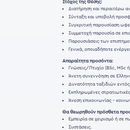
Στόχος της Θέσης:
Διατήρηση και περαιτέρω α
Σύνταξη και υποβολή προσφ
Συγκριτική παρουσίαση ωφελ
Συμμετοχή-παρουσία σε επισ
Παρουσιάσεις των επιστημον
Γενικά, οποιαδήποτε ενέργε
Απαραίτητα προσόντα:
Γνώσεις/Πτυχίο (BSc, MSc ή
Άνετη συνεννόηση σε Ελληνι
Δυνατότητα ταξιδιών εντός
Εκπληρωμένες στρατιωτικές
Άνεση επικοινωνίας - κοινω
Θα θεωρηθούν πρόσθετα προσό
Εμπειρία σε χειρισμό ή σε
Συστάσεις.