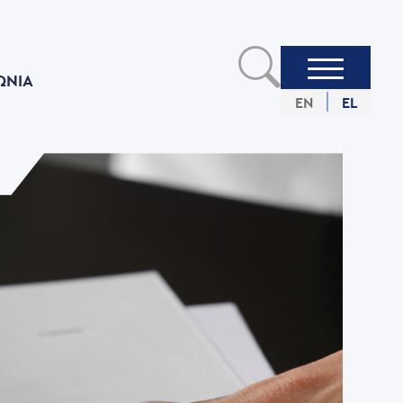
ΩΝIΑ
EN
EL