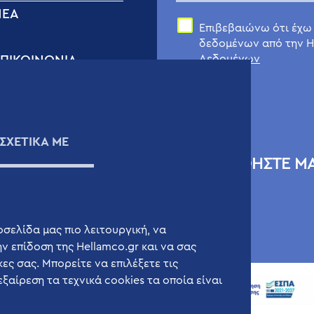
ΝΈΑ
Επιβεβαιώνω ότι έχω
δεδομένων από την H
Δεδομένων
ΠΙΚΟΙΝΩΝIΑ
όρμα Επικοινωνίας
εχνική Υποστήριξη
ιογραφικά Σημειώματα
ΣΧΕΤΙΚΑ ΜΕ
άρτης
ΑΚΟΛΟΥΘΗΣΤΕ Μ
σελίδα μας πιο λειτουργική, να
ν επίδοση της Hellamco.gr και να σας
ς σας. Μπορείτε να επιλέξετε τις
εξαίρεση τα τεχνικά cookies τα οποία είναι